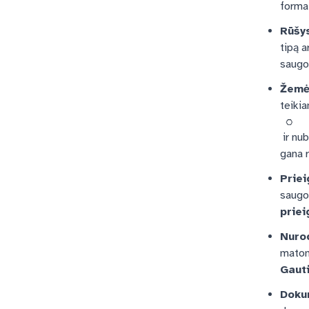
forma
Rūšy
tipą a
saugo
Žemė
teiki
ir nub
gana r
Priei
saugo
priei
Nurod
matom
Gauti
Doku