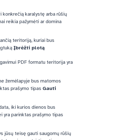
ti konkrečią karalystę arba rūšių
omai reikia pažymėti ar domina
čią teritoriją, kuriai bus
mygtuką
Įbrėžti plotą
gavimui PDF formatu teritorija yra
iame žemėlapyje bus matomos
inktas prašymo tipas
Gauti
ata, iki kurios dienos bus
i yra parinktas prašymo tipas
ys jūsų teisę gauti saugomų rūšių