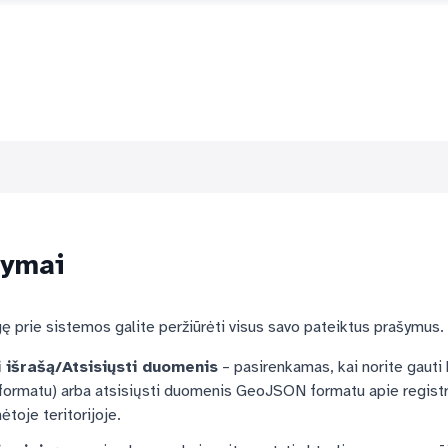
šymai
gę prie sistemos galite peržiūrėti visus savo pateiktus prašymus. 
 išrašą/Atsisiųsti duomenis
– pasirenkamas, kai norite gauti 
formatu) arba atsisiųsti duomenis GeoJSON formatu apie regist
toje teritorijoje.