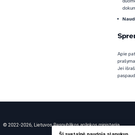
duomen
dokum
Naud
Spre
Apie pat
prašymas
Jei išra
paspaudę
© 2022-2026, Lietuvos Respublikos aplinkos ministerija
Ši svetainė naudoja slapukus