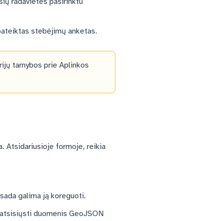
ių radavietes pasirinktu
pateiktas stebėjimų anketas.
rijų tarnybos prie Aplinkos
. Atsidariusioje formoje, reikia
isada galima ją koreguoti.
ar atsisiųsti duomenis GeoJSON