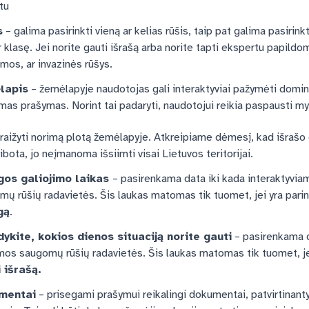
tu
s
– galima pasirinkti vieną ar kelias rūšis, taip pat galima pasirink
r klasę. Jei norite gauti išrašą arba norite tapti ekspertu papild
mos, ar invazinės rūšys.
lapis
– žemėlapyje naudotojas gali interaktyviai pažymėti dominan
amas prašymas. Norint tai padaryti, naudotojui reikia paspausti 
raižyti norimą plotą žemėlapyje. Atkreipiame dėmesį, kad išrašo 
ibota, jo neįmanoma išsiimti visai Lietuvos teritorijai.
gos galiojimo laikas
– pasirenkama data iki kada interaktyv
mų rūšių radavietės. Šis laukas matomas tik tuomet, jei yra par
gą
.
ykite, kokios dienos situaciją norite gauti
– pasirenkama d
os saugomų rūšių radavietės. Šis laukas matomas tik tuomet, je
 išrašą.
mentai
– prisegami prašymui reikalingi dokumentai, patvirtinant