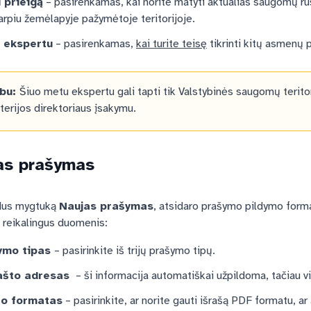
 prieigą
– pasirenkamas, kai norite matyti aktualias saugomų rūš
arpiu žemėlapyje pažymėtoje teritorijoje.
i ekspertu
– pasirenkamas,
kai turite teisę
tikrinti kitų asmenų 
rbu:
Šiuo metu ekspertu gali tapti tik Valstybinės saugomų terito
terijos direktoriaus įsakymu.
as prašymas
dus mygtuką
Naujas prašymas
, atsidaro prašymo pildymo forma
i reikalingus duomenis:
ymo tipas
– pasirinkite iš trijų prašymo tipų.
pašto adresas
– ši informacija automatiškai užpildoma, tačiau v
šo formatas
– pasirinkite, ar norite gauti išrašą PDF formatu, 