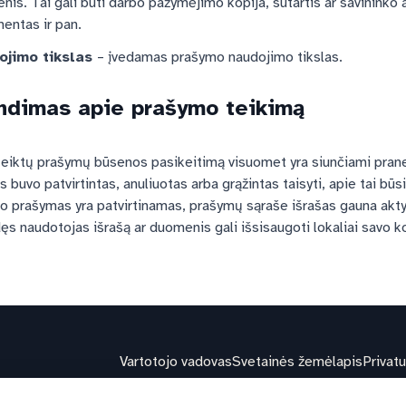
is. Tai gali būti darbo pažymėjimo kopija, sutartis ar savininko 
entas ir pan.
ojimo tikslas
– įvedamas prašymo naudojimo tikslas.
ndimas apie prašymo teikimą
eiktų prašymų būsenos pasikeitimą visuomet yra siunčiami praneš
 buvo patvirtintas, anuliuotas arba grąžintas taisyti, apie tai būs
šo prašymas yra patvirtinamas, prašymų sąraše išrašas gauna akt
s naudotojas išrašą ar duomenis gali išsisaugoti lokaliai savo k
Vartotojo vadovas
Svetainės žemėlapis
Privat