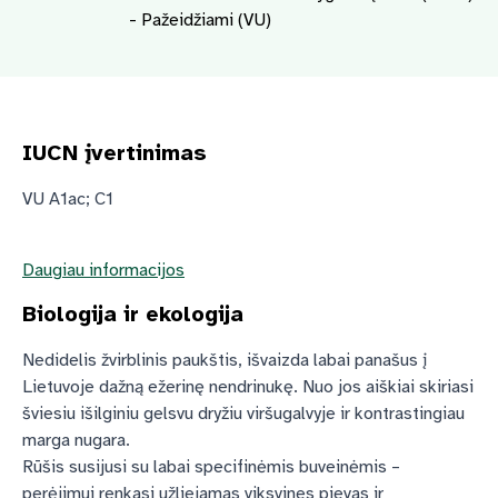
- Pažeidžiami (VU)
IUCN įvertinimas
VU A1ac; C1
Daugiau informacijos
Biologija ir ekologija
Nedidelis žvirblinis paukštis, išvaizda labai panašus į
Lietuvoje dažną ežerinę nendrinukę. Nuo jos aiškiai skiriasi
šviesiu išilginiu gelsvu dryžiu viršugalvyje ir kontrastingiau
marga nugara.
Rūšis susijusi su labai specifinėmis buveinėmis –
perėjimui renkasi užliejamas viksvines pievas ir