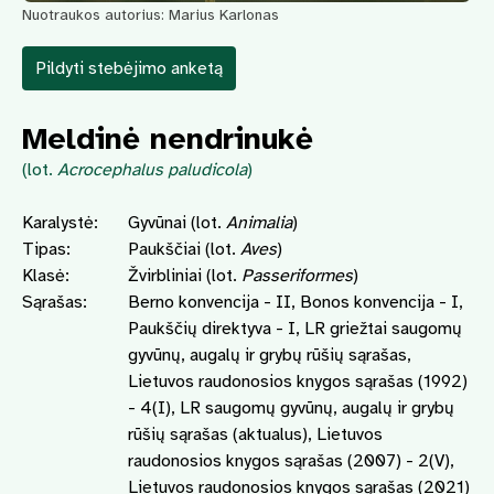
Nuotraukos autorius: Marius Karlonas
Pildyti stebėjimo anketą
Meldinė nendrinukė
(lot.
Acrocephalus paludicola
)
Karalystė:
Gyvūnai (lot.
Animalia
)
Tipas:
Paukščiai (lot.
Aves
)
Klasė:
Žvirbliniai (lot.
Passeriformes
)
Sąrašas:
Berno konvencija - II, Bonos konvencija - I,
Paukščių direktyva - I, LR griežtai saugomų
gyvūnų, augalų ir grybų rūšių sąrašas,
Lietuvos raudonosios knygos sąrašas (1992)
- 4(I), LR saugomų gyvūnų, augalų ir grybų
rūšių sąrašas (aktualus), Lietuvos
raudonosios knygos sąrašas (2007) - 2(V),
Lietuvos raudonosios knygos sąrašas (2021)