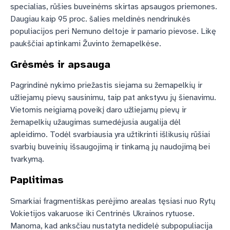
specialias, rūšies buveinėms skirtas apsaugos priemones.
Daugiau kaip 95 proc. šalies meldinės nendrinukės
populiacijos peri Nemuno deltoje ir pamario pievose. Likę
paukščiai aptinkami Žuvinto žemapelkėse.
Grėsmės ir apsauga
Pagrindinė nykimo priežastis siejama su žemapelkių ir
užliejamų pievų sausinimu, taip pat ankstyvu jų šienavimu.
Vietomis neigiamą poveikį daro užliejamų pievų ir
žemapelkių užaugimas sumedėjusia augalija dėl
apleidimo. Todėl svarbiausia yra užtikrinti išlikusių rūšiai
svarbių buveinių išsaugojimą ir tinkamą jų naudojimą bei
tvarkymą.
Paplitimas
Smarkiai fragmentiškas perėjimo arealas tęsiasi nuo Rytų
Vokietijos vakaruose iki Centrinės Ukrainos rytuose.
Manoma, kad anksčiau nustatyta nedidelė subpopuliacija