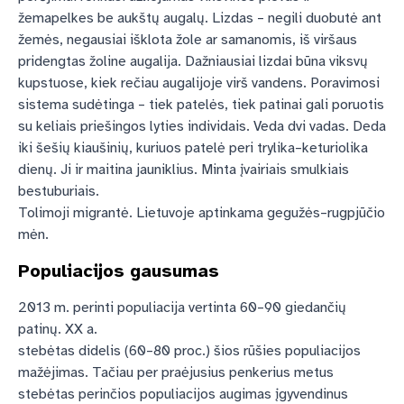
žemapelkes be aukštų augalų. Lizdas – negili duobutė ant
žemės, negausiai išklota žole ar samanomis, iš viršaus
pridengtas žoline augalija. Dažniausiai lizdai būna viksvų
kupstuose, kiek rečiau augalijoje virš vandens. Poravimosi
sistema sudėtinga – tiek patelės, tiek patinai gali poruotis
su keliais priešingos lyties individais. Veda dvi vadas. Deda
iki šešių kiaušinių, kuriuos patelė peri trylika–keturiolika
dienų. Ji ir maitina jauniklius. Minta įvairiais smulkiais
bestuburiais.
Tolimoji migrantė. Lietuvoje aptinkama gegužės–rugpjūčio
mėn.
Populiacijos gausumas
2013 m. perinti populiacija vertinta 60–90 giedančių
patinų. XX a.
stebėtas didelis (60–80 proc.) šios rūšies populiacijos
mažėjimas. Tačiau per praėjusius penkerius metus
stebėtas perinčios populiacijos augimas įgyvendinus